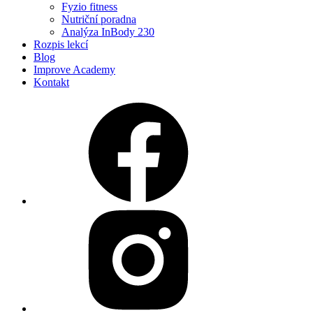
Fyzio fitness
Nutriční poradna
Analýza InBody 230
Rozpis lekcí
Blog
Improve Academy
Kontakt