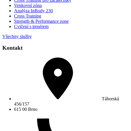
Cross Training pro začátečníky
Venkovní zóna
Analýza InBody 230
Cross Training
Strength & Performance zone
Cvičení s trenérem
Všechny služby
Kontakt
Táborská
456/157
615 00 Brno