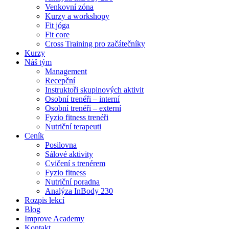
Venkovní zóna
Kurzy a workshopy
Fit jóga
Fit core
Cross Training pro začátečníky
Kurzy
Náš tým
Management
Recepční
Instruktoři skupinových aktivit
Osobní trenéři – interní
Osobní trenéři – externí
Fyzio fitness trenéři
Nutriční terapeuti
Ceník
Posilovna
Sálové aktivity
Cvičení s trenérem
Fyzio fitness
Nutriční poradna
Analýza InBody 230
Rozpis lekcí
Blog
Improve Academy
Kontakt