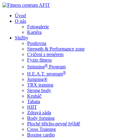
Úvod
O nás
Fotogalerie
Kariéra
Služby
Posilovna
Strength & Performance zone
Cvičení s trenérem
Fyzio fitness
®
Spinning
Program
®
H.E.A.T. program
Jumping®
TRX training
Strong body
Kruháč
Tabata
HIIT
Zdravá záda
Body forming
Ploché břicho-pevné hýždě
Cross Training
Boxing cardio