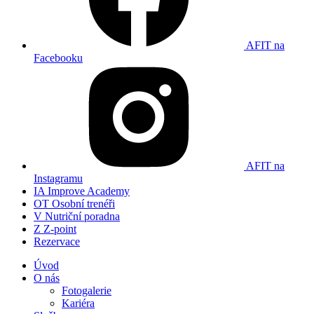
AFIT na
Facebooku
AFIT na
Instagramu
IA
Improve Academy
OT
Osobní trenéři
V
Nutriční poradna
Z
Z-point
Rezervace
Úvod
O nás
Fotogalerie
Kariéra