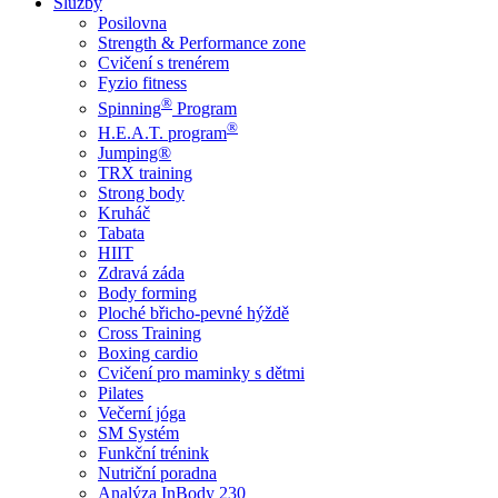
Služby
Posilovna
Strength & Performance zone
Cvičení s trenérem
Fyzio fitness
®
Spinning
Program
®
H.E.A.T. program
Jumping®
TRX training
Strong body
Kruháč
Tabata
HIIT
Zdravá záda
Body forming
Ploché břicho-pevné hýždě
Cross Training
Boxing cardio
Cvičení pro maminky s dětmi
Pilates
Večerní jóga
SM Systém
Funkční trénink
Nutriční poradna
Analýza InBody 230