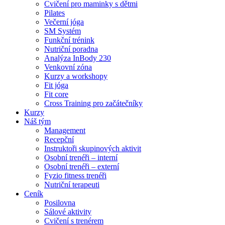
Cvičení pro maminky s dětmi
Pilates
Večerní jóga
SM Systém
Funkční trénink
Nutriční poradna
Analýza InBody 230
Venkovní zóna
Kurzy a workshopy
Fit jóga
Fit core
Cross Training pro začátečníky
Kurzy
Náš tým
Management
Recepční
Instruktoři skupinových aktivit
Osobní trenéři – interní
Osobní trenéři – externí
Fyzio fitness trenéři
Nutriční terapeuti
Ceník
Posilovna
Sálové aktivity
Cvičení s trenérem