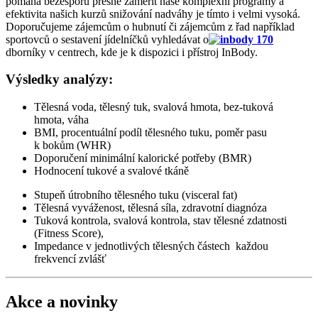
pomáhá bezesporu přesně zaměřit naše komplexní programy a
efektivita našich kurzů snižování nadváhy je tímto i velmi vysoká.
Doporučujeme zájemcům o hubnutí či zájemcům z řad například
sportovců o sestavení jídelníčků vyhledávat o
dborníky v centrech, kde je k dispozici i přístroj InBody.
Výsledky analýzy:
Tělesná voda, tělesný tuk, svalová hmota, bez-tuková
hmota, váha
BMI, procentuální podíl tělesného tuku, poměr pasu
k bokům (WHR)
Doporučení minimální kalorické potřeby (BMR)
Hodnocení tukové a svalové tkáně
Stupeň útrobního tělesného tuku (visceral fat)
Tělesná vyváženost, tělesná síla, zdravotní diagnóza
Tuková kontrola, svalová kontrola, stav tělesné zdatnosti
(Fitness Score),
Impedance v jednotlivých tělesných částech každou
frekvencí zvlášť
Akce a novinky