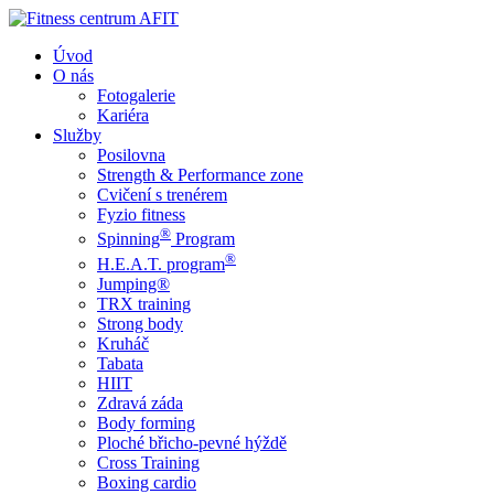
Úvod
O nás
Fotogalerie
Kariéra
Služby
Posilovna
Strength & Performance zone
Cvičení s trenérem
Fyzio fitness
®
Spinning
Program
®
H.E.A.T. program
Jumping®
TRX training
Strong body
Kruháč
Tabata
HIIT
Zdravá záda
Body forming
Ploché břicho-pevné hýždě
Cross Training
Boxing cardio