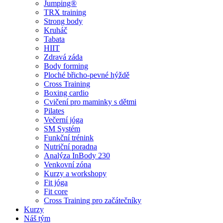
Jumping®
TRX training
Strong body
Kruháč
Tabata
HIIT
Zdravá záda
Body forming
Ploché břicho-pevné hýždě
Cross Training
Boxing cardio
Cvičení pro maminky s dětmi
Pilates
Večerní jóga
SM Systém
Funkční trénink
Nutriční poradna
Analýza InBody 230
Venkovní zóna
Kurzy a workshopy
Fit jóga
Fit core
Cross Training pro začátečníky
Kurzy
Náš tým