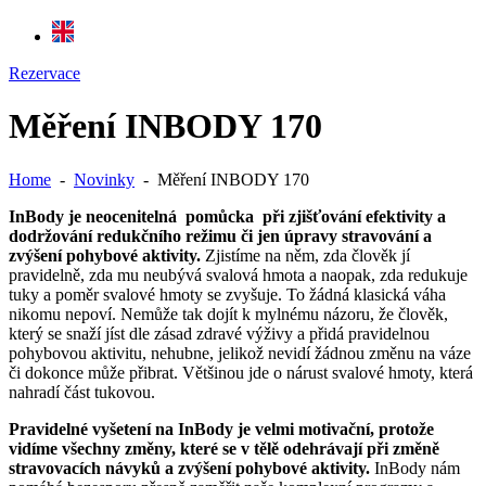
Rezervace
Měření INBODY 170
Home
-
Novinky
-
Měření INBODY 170
InBody je neocenitelná pomůcka při zjišťování efektivity a
dodržování redukčního režimu či jen úpravy stravování a
zvýšení pohybové aktivity.
Zjistíme na něm, zda člověk jí
pravidelně, zda mu neubývá svalová hmota a naopak, zda redukuje
tuky a poměr svalové hmoty se zvyšuje. To žádná klasická váha
nikomu nepoví. Nemůže tak dojít k mylnému názoru, že člověk,
který se snaží jíst dle zásad zdravé výživy a přidá pravidelnou
pohybovou aktivitu, nehubne, jelikož nevidí žádnou změnu na váze
či dokonce může přibrat. Většinou jde o nárust svalové hmoty, která
nahradí část tukovou.
Pravidelné vyšetení na InBody je velmi motivační, protože
vidíme všechny změny, které se v tělě odehrávají při změně
stravovacích návyků a zvýšení pohybové aktivity.
InBody nám