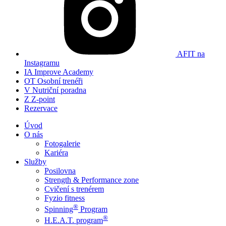
AFIT na
Instagramu
IA
Improve Academy
OT
Osobní trenéři
V
Nutriční poradna
Z
Z-point
Rezervace
Úvod
O nás
Fotogalerie
Kariéra
Služby
Posilovna
Strength & Performance zone
Cvičení s trenérem
Fyzio fitness
®
Spinning
Program
®
H.E.A.T. program