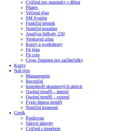
Cvičení pro maminky s dětmi
Pilates
Večerní jóga
SM Systém
Funkční trénink
Nutriční poradna
Analýza InBody 230
Venkovní zóna
Kurzy a workshopy
Fit jóga
Fit core
Cross Training pro začátečníky
Kurzy
Náš tým
Management
Recepční
Instruktoři skupinových aktivit
Osobní trenéři – interní
Osobní trenéři – externí
Fyzio fitness trenéři
Nutriční terapeuti
Ceník
Posilovna
Sálové aktivity
Cvičení s trenérem