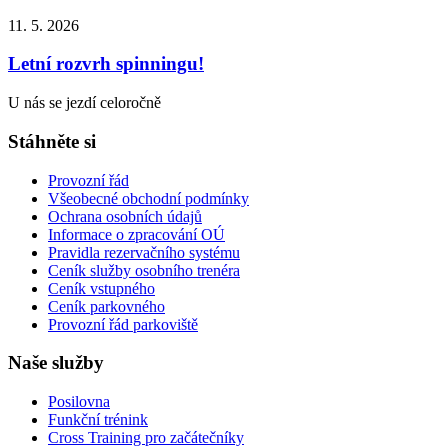
11. 5.
2026
Letní rozvrh spinningu!
U nás se jezdí celoročně
Stáhněte si
Provozní řád
Všeobecné obchodní podmínky
Ochrana osobních údajů
Informace o zpracování OÚ
Pravidla rezervačního systému
Ceník služby osobního trenéra
Ceník vstupného
Ceník parkovného
Provozní řád parkoviště
Naše služby
Posilovna
Funkční trénink
Cross Training pro začátečníky