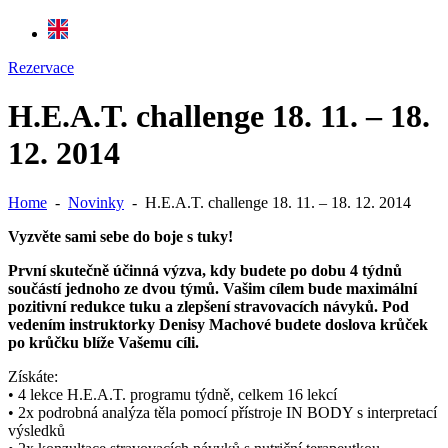
Rezervace
H.E.A.T. challenge 18. 11. – 18.
12. 2014
Home
-
Novinky
-
H.E.A.T. challenge 18. 11. – 18. 12. 2014
Vyzvěte sami sebe do boje s tuky!
První skutečně účinná výzva, kdy budete po dobu 4 týdnů
součástí jednoho ze dvou týmů. Vašim cílem bude maximální
pozitivní redukce tuku a zlepšení stravovacích návyků. Pod
vedením instruktorky Denisy Machové budete doslova krůček
po krůčku blíže Vašemu cíli.
Získáte:
• 4 lekce H.E.A.T. programu týdně, celkem 16 lekcí
• 2x podrobná analýza těla pomocí přístroje IN BODY s interpretací
výsledků