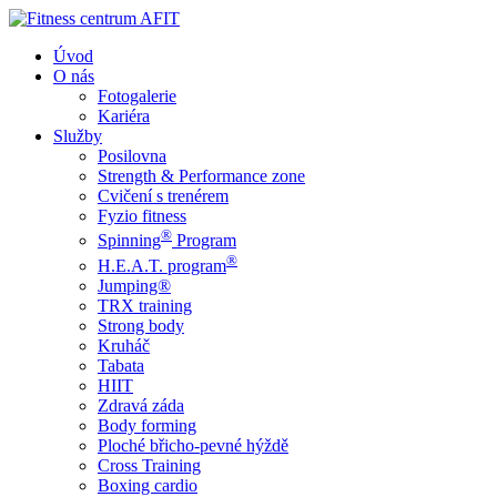
Úvod
O nás
Fotogalerie
Kariéra
Služby
Posilovna
Strength & Performance zone
Cvičení s trenérem
Fyzio fitness
®
Spinning
Program
®
H.E.A.T. program
Jumping®
TRX training
Strong body
Kruháč
Tabata
HIIT
Zdravá záda
Body forming
Ploché břicho-pevné hýždě
Cross Training
Boxing cardio