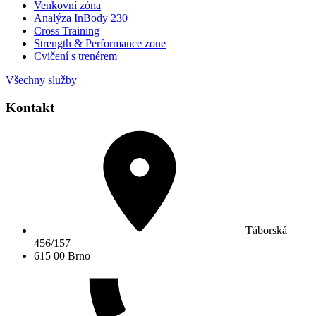
Venkovní zóna
Analýza InBody 230
Cross Training
Strength & Performance zone
Cvičení s trenérem
Všechny služby
Kontakt
Táborská
456/157
615 00 Brno