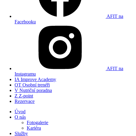
AFIT na
Facebooku
AFIT na
Instagramu
IA
Improve Academy
OT
Osobní trenéři
V
Nutriční poradna
Z
Z-point
Rezervace
Úvod
O nás
Fotogalerie
Kariéra
Služby