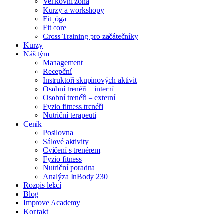
Venkovní zóna
Kurzy a workshopy
Fit jóga
Fit core
Cross Training pro začátečníky
Kurzy
Náš tým
Management
Recepční
Instruktoři skupinových aktivit
Osobní trenéři – interní
Osobní trenéři – externí
Fyzio fitness trenéři
Nutriční terapeuti
Ceník
Posilovna
Sálové aktivity
Cvičení s trenérem
Fyzio fitness
Nutriční poradna
Analýza InBody 230
Rozpis lekcí
Blog
Improve Academy
Kontakt