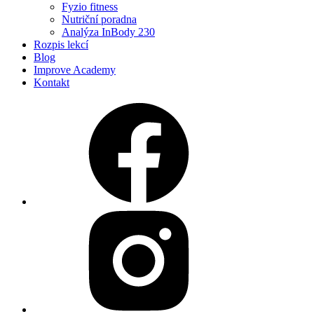
Fyzio fitness
Nutriční poradna
Analýza InBody 230
Rozpis lekcí
Blog
Improve Academy
Kontakt