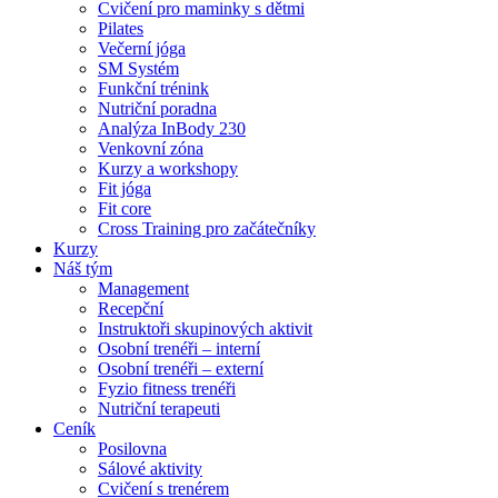
Cvičení pro maminky s dětmi
Pilates
Večerní jóga
SM Systém
Funkční trénink
Nutriční poradna
Analýza InBody 230
Venkovní zóna
Kurzy a workshopy
Fit jóga
Fit core
Cross Training pro začátečníky
Kurzy
Náš tým
Management
Recepční
Instruktoři skupinových aktivit
Osobní trenéři – interní
Osobní trenéři – externí
Fyzio fitness trenéři
Nutriční terapeuti
Ceník
Posilovna
Sálové aktivity
Cvičení s trenérem