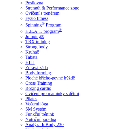
Posilovna
Strength & Performance zone
Cvičení s trenérem
Fyzio fitness
®
Spinning
Program
®
H.E.A.T. program
Jumping®
TRX training
Strong body
Kruháč
Tabata
HIIT
Zdravá záda
Body forming
Ploché břicho-pevné hýždě
Cross Training
Boxing cardio
Cvičení pro maminky s dětmi
Pilates
Večerní jóga
SM Systém
Funkční trénink
Nutriční poradna
Analýza InBody 230