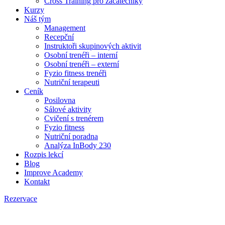
Cross Training pro začátečníky
Kurzy
Náš tým
Management
Recepční
Instruktoři skupinových aktivit
Osobní trenéři – interní
Osobní trenéři – externí
Fyzio fitness trenéři
Nutriční terapeuti
Ceník
Posilovna
Sálové aktivity
Cvičení s trenérem
Fyzio fitness
Nutriční poradna
Analýza InBody 230
Rozpis lekcí
Blog
Improve Academy
Kontakt
Rezervace