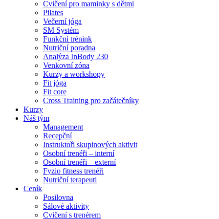
Cvičení pro maminky s dětmi
Pilates
Večerní jóga
SM Systém
Funkční trénink
Nutriční poradna
Analýza InBody 230
Venkovní zóna
Kurzy a workshopy
Fit jóga
Fit core
Cross Training pro začátečníky
Kurzy
Náš tým
Management
Recepční
Instruktoři skupinových aktivit
Osobní trenéři – interní
Osobní trenéři – externí
Fyzio fitness trenéři
Nutriční terapeuti
Ceník
Posilovna
Sálové aktivity
Cvičení s trenérem