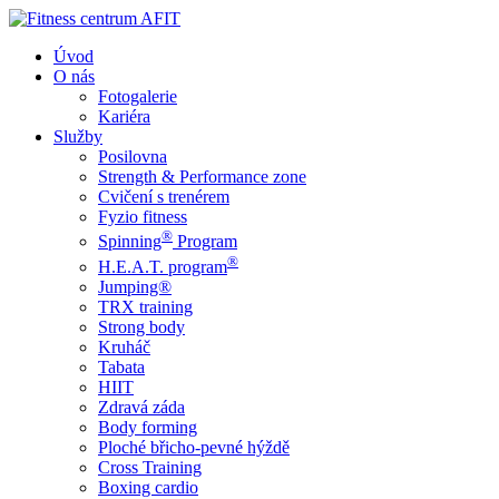
Úvod
O nás
Fotogalerie
Kariéra
Služby
Posilovna
Strength & Performance zone
Cvičení s trenérem
Fyzio fitness
®
Spinning
Program
®
H.E.A.T. program
Jumping®
TRX training
Strong body
Kruháč
Tabata
HIIT
Zdravá záda
Body forming
Ploché břicho-pevné hýždě
Cross Training
Boxing cardio