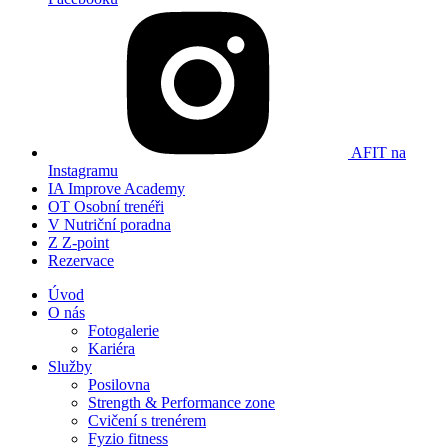
AFIT na
Instagramu
IA
Improve Academy
OT
Osobní trenéři
V
Nutriční poradna
Z
Z-point
Rezervace
Úvod
O nás
Fotogalerie
Kariéra
Služby
Posilovna
Strength & Performance zone
Cvičení s trenérem
Fyzio fitness