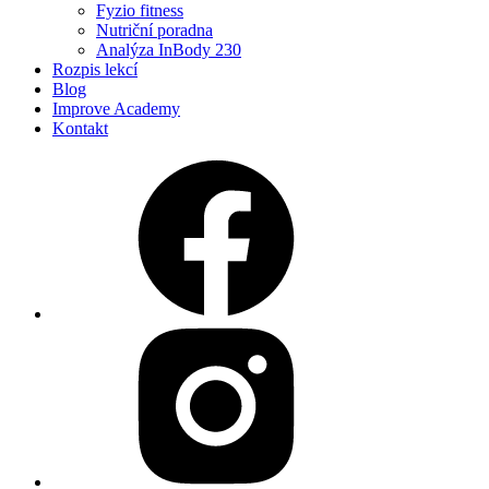
Fyzio fitness
Nutriční poradna
Analýza InBody 230
Rozpis lekcí
Blog
Improve Academy
Kontakt