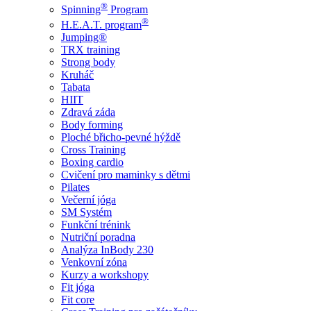
®
Spinning
Program
®
H.E.A.T. program
Jumping®
TRX training
Strong body
Kruháč
Tabata
HIIT
Zdravá záda
Body forming
Ploché břicho-pevné hýždě
Cross Training
Boxing cardio
Cvičení pro maminky s dětmi
Pilates
Večerní jóga
SM Systém
Funkční trénink
Nutriční poradna
Analýza InBody 230
Venkovní zóna
Kurzy a workshopy
Fit jóga
Fit core