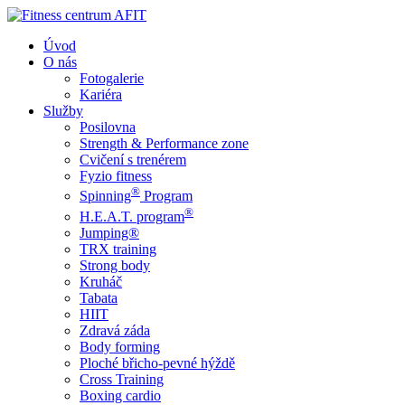
Úvod
O nás
Fotogalerie
Kariéra
Služby
Posilovna
Strength & Performance zone
Cvičení s trenérem
Fyzio fitness
®
Spinning
Program
®
H.E.A.T. program
Jumping®
TRX training
Strong body
Kruháč
Tabata
HIIT
Zdravá záda
Body forming
Ploché břicho-pevné hýždě
Cross Training
Boxing cardio