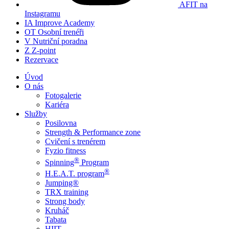
AFIT na
Instagramu
IA
Improve Academy
OT
Osobní trenéři
V
Nutriční poradna
Z
Z-point
Rezervace
Úvod
O nás
Fotogalerie
Kariéra
Služby
Posilovna
Strength & Performance zone
Cvičení s trenérem
Fyzio fitness
®
Spinning
Program
®
H.E.A.T. program
Jumping®
TRX training
Strong body
Kruháč
Tabata
HIIT