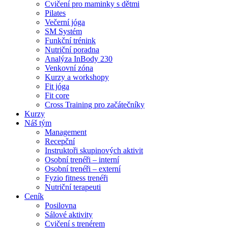
Cvičení pro maminky s dětmi
Pilates
Večerní jóga
SM Systém
Funkční trénink
Nutriční poradna
Analýza InBody 230
Venkovní zóna
Kurzy a workshopy
Fit jóga
Fit core
Cross Training pro začátečníky
Kurzy
Náš tým
Management
Recepční
Instruktoři skupinových aktivit
Osobní trenéři – interní
Osobní trenéři – externí
Fyzio fitness trenéři
Nutriční terapeuti
Ceník
Posilovna
Sálové aktivity
Cvičení s trenérem