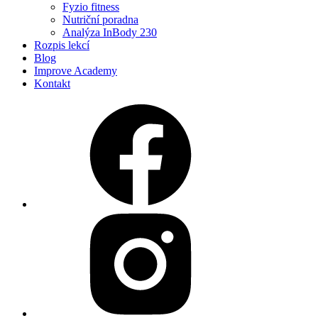
Fyzio fitness
Nutriční poradna
Analýza InBody 230
Rozpis lekcí
Blog
Improve Academy
Kontakt