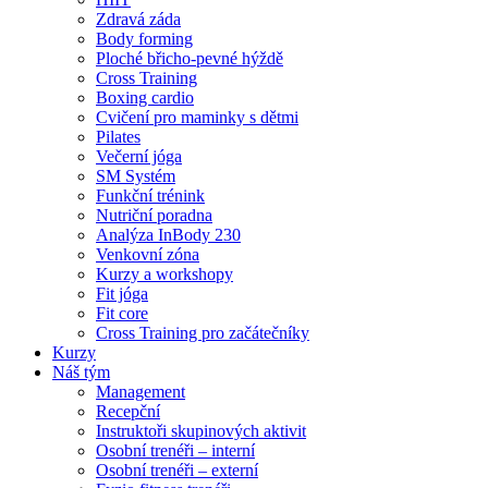
Zdravá záda
Body forming
Ploché břicho-pevné hýždě
Cross Training
Boxing cardio
Cvičení pro maminky s dětmi
Pilates
Večerní jóga
SM Systém
Funkční trénink
Nutriční poradna
Analýza InBody 230
Venkovní zóna
Kurzy a workshopy
Fit jóga
Fit core
Cross Training pro začátečníky
Kurzy
Náš tým
Management
Recepční
Instruktoři skupinových aktivit
Osobní trenéři – interní
Osobní trenéři – externí